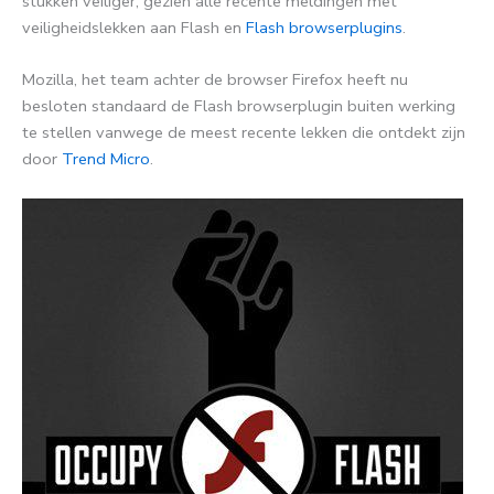
stukken veiliger, gezien alle recente meldingen met
veiligheidslekken aan Flash en
Flash browserplugins
.
Mozilla, het team achter de browser Firefox heeft nu
besloten standaard de Flash browserplugin buiten werking
te stellen vanwege de meest recente lekken die ontdekt zijn
door
Trend Micro
.