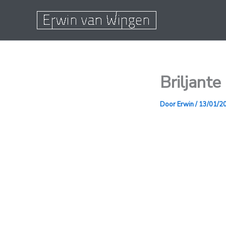
Ga
naar
de
inhoud
Briljante
Door
Erwin
/
13/01/2